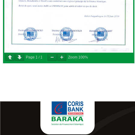
Page
1
/
1
Zoom
100%