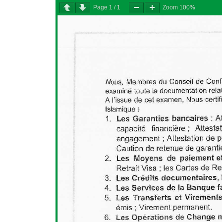
Page
1
/
1
Zoom
100%