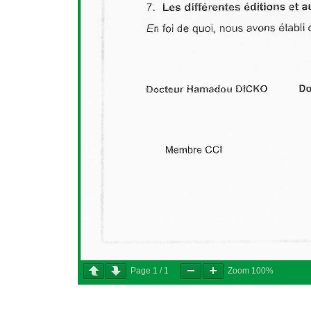
Page
1
/
1
Zoom
100%